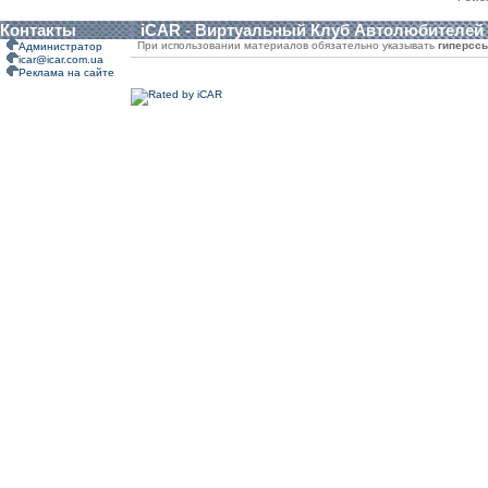
Контакты
iCAR - Виртуальный Клуб Автолюбителей
При использовании материалов обязательно указывать
гиперсс
Администратор
icar@icar.com.ua
Реклама на сайте