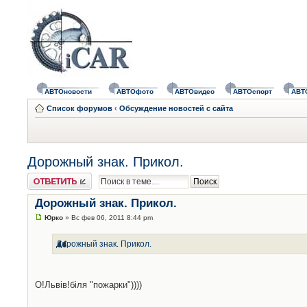
АВТОновости
АВТОфото
АВТОвидео
АВТОспорт
АВТ
Список форумов
‹
Обсуждение новостей с сайта
Дорожный знак. Прикол.
Ответить
Дорожный знак. Прикол.
Юрко
» Вс фев 06, 2011 8:44 pm
Дорожный знак. Прикол.
О!Львів!біля "пожарки"))))