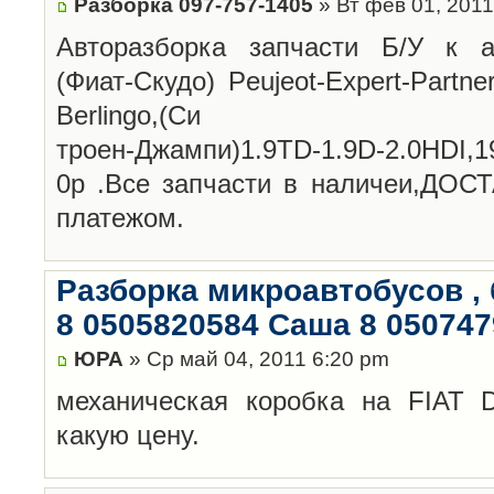
Разборка 097-757-1405
» Вт фев 01, 2011
Авторазборка запчасти Б/У к ав
(Фиат-Скудо) Peujeot-Expert-Partne
Berlingo,(Си
троен-Джампи)1.9TD-1.9D-2.0HDI,1
0р .Все запчасти в наличеи,ДО
платежом.
Разборка микроавтобусов , 
8 0505820584 Саша 8 05074
ЮРА
» Ср май 04, 2011 6:20 pm
механическая коробка на FIAT D
какую цену.