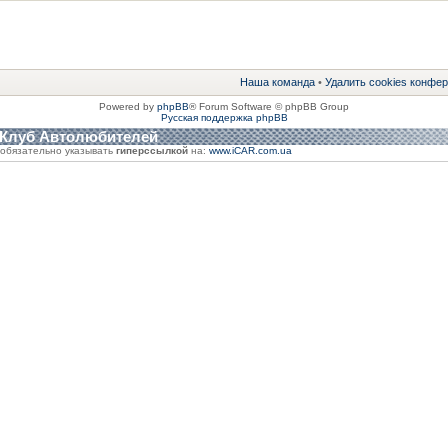
Наша команда
•
Удалить cookies конфе
Powered by
phpBB
® Forum Software © phpBB Group
Русская поддержка phpBB
 Клуб Автолюбителей
обязательно указывать
гиперссылкой
на:
www.iCAR.com.ua