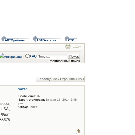
АВТОрейтинг
АВТОкаталог
СТО
FAQ
Расширенный поиск
1 сообщение • Страница
1
из
1
vavan
Сообщения:
37
Зарегистрирован:
Вт мар 18, 2014 5:48
вери,
pm
Откуда:
Киев
 USA,
 Фиат
35675