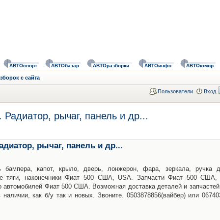
АВТОспорт
АВТОбазар
АВТОразборки
АВТОинфо
АВТОюмор
зборок с сайта
Пользователи
Вход
Радиатор, рычаг, панель и др...
диатор, рычаг, панель и др...
 бампера, капот, крыло, дверь, лонжерон, фара, зеркала, ручка д
ые тяги, наконечники Фиат 500 США, USA. Запчасти Фиат 500 США,
ко автомобилей Фиат 500 США. Возможная доставка деталей и запчастей
 наличии, как б/у так и новых. Звоните. 0503878856(вайбер) или 06740