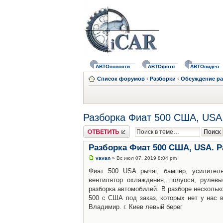
АВТОновости
АВТОфото
АВТОвидео
Список форумов
‹
Разборки
‹
Обсуждение ра
Разборка Фиат 500 США, USA. 
Ответить
Разборка Фиат 500 США, USA. Ра
vavan
» Вс июл 07, 2019 8:04 pm
Фиат 500 USA рычаг, бампер, усилитель
вентилятор охлаждения, полуося, рулев
разборка автомобилей. В разборе несколь
500 с США под заказ, которых нет у нас в
Владимир. г. Киев левый берег