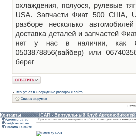
охлаждения, полуося, рулевые тя
USA. Запчасти Фиат 500 США, U
разборе несколько автомобиле
доставка деталей и запчастей Фиа
нет у нас в наличии, как б
0503878856(вайбер) или 0674035
берег
Ответить
Вернуться в Обсуждение разборок с сайта
Список форумов
Powe
Контакты
iCAR - Виртуальный Клуб Автолюбителей
При использовании материалов обязательно указывать
гиперсс
Администратор
icar@icar.com.ua
Реклама на сайте