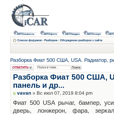
АВТОновости
АВТОфото
АВТОвидео
АВТОспорт
АВТ
Список форумов
‹
Разборки
‹
Обсуждение разборок с сайта
Разборка Фиат 500 США, USA. Радиатор, рыч
Ответить
Разборка Фиат 500 США, U
панель и др...
vavan
» Вс июл 07, 2019 8:04 pm
Фиат 500 USA рычаг, бампер, уси
дверь, лонжерон, фара, зеркал