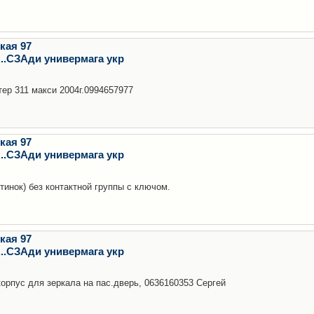
кая 97
..СЗАди универмага укр
ер 311 макси 2004г.0994657977
кая 97
..СЗАди универмага укр
тинок) без контактной группы с ключом.
кая 97
..СЗАди универмага укр
орпус для зеркала на пас.дверь, 0636160353 Сергей