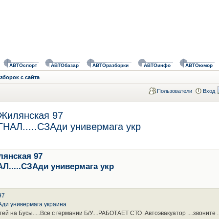
АВТОспорт
АВТОбазар
АВТОразборки
АВТОинфо
АВТОюмор
зборок с сайта
Пользователи
Вход
.Жилянская 97
НАЛ.....СЗАди универмага укр
лянская 97
Л.....СЗАди универмага укр
97
Ади универмага украина
а Бусы.....Все с германии Б/У....РАБОТАЕТ СТО .Автоэвакуатор ....звоните ..