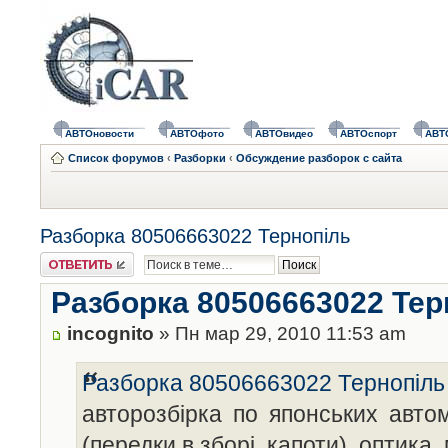
АВТОновости
АВТОфото
АВТОвидео
АВТОспорт
АВТ
Список форумов
‹
Разборки
‹
Обсуждение разборок с сайта
Разборка 80506663022 Тернопіль
Ответить
Разборка 80506663022 Тер
incognito
» Пн мар 29, 2010 11:53 am
Разборка 80506663022 Тернопіль
авторозбірка по японських авто
(передки в зборі. капоти). оптика.