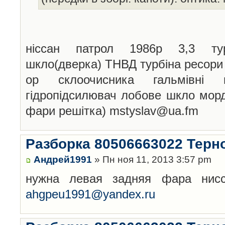
ніссан патрол 1986р 3,3 тур
шкло(дверка) ТНВД турбіна ресори
ор склоочисника гальмівні 
гідропідсилювач лобове шкло морда
фари решітка) mstyslav@ua.fm
Разборка 80506663022 Терн
Андрей1991
» Пн ноя 11, 2013 3:57 pm
нужна левая задняя фара нисс
ahgpeu1991@yandex.ru