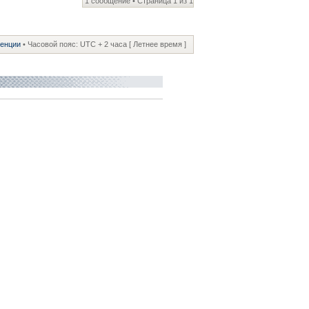
1 сообщение • Страница
1
из
1
ренции
• Часовой пояс: UTC + 2 часа [ Летнее время ]