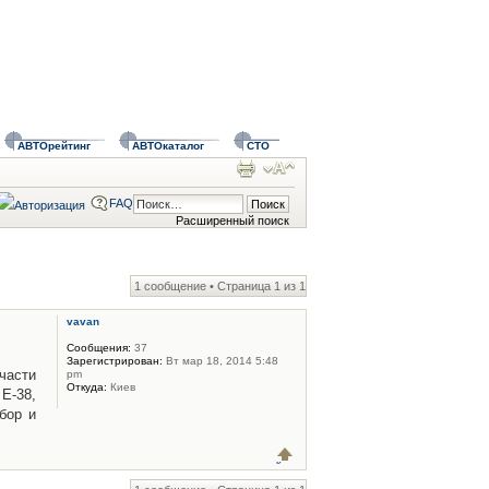
АВТОрейтинг
АВТОкаталог
СТО
FAQ
Расширенный поиск
1 сообщение • Страница
1
из
1
vavan
Сообщения:
37
Зарегистрирован:
Вт мар 18, 2014 5:48
части
pm
Откуда:
Киев
Е-38,
бор и