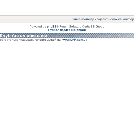
Наша команда
•
Удалить cookies конфе
Powered by
phpBB
® Forum Software © phpBB Group
Русская поддержка phpBB
 Клуб Автолюбителей
обязательно указывать
гиперссылкой
на:
www.iCAR.com.ua