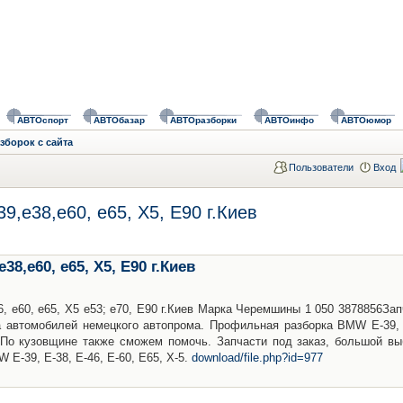
АВТОспорт
АВТОбазар
АВТОразборки
АВТОинфо
АВТОюмор
зборок с сайта
Пользователи
Вход
9,е38,е60, е65, Х5, Е90 г.Киев
8,е60, е65, Х5, Е90 г.Киев
 е60, е65, Х5 е53; е70, Е90 г.Киев Марка Черемшины 1 050 3878856Зап
ка автомобилей немецкого автопрома. Профильная разборка BMW Е-39, 
и. По кузовщине также сможем помочь. Запчасти под заказ, большой вы
Е-39, Е-38, Е-46, Е-60, Е65, Х-5.
download/file.php?id=977