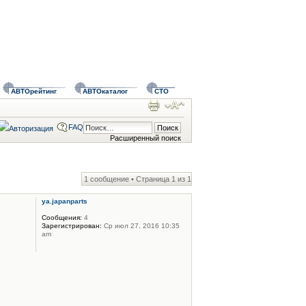
АВТОрейтинг
АВТОкаталог
СТО
FAQ
Расширенный поиск
1 сообщение • Страница
1
из
1
ya.japanparts
Сообщения:
4
Зарегистрирован:
Ср июл 27, 2016 10:35
am