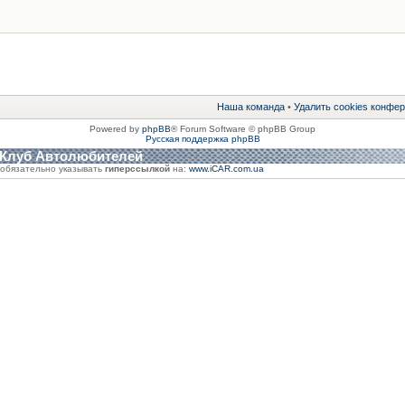
Наша команда
•
Удалить cookies конфе
Powered by
phpBB
® Forum Software © phpBB Group
Русская поддержка phpBB
 Клуб Автолюбителей
обязательно указывать
гиперссылкой
на:
www.iCAR.com.ua