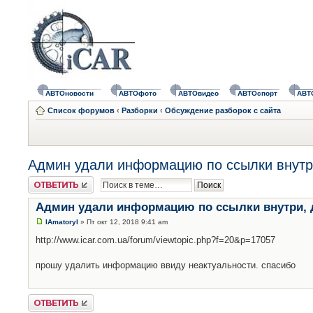
АВТОновости
АВТОфото
АВТОвидео
АВТОспорт
АВТ
Список форумов
‹
Разборки
‹
Обсуждение разборок с сайта
Админ удали информацию по ссылки внутри
Ответить
Админ удали информацию по ссылки внутри, д
lAmatoryl
» Пт окт 12, 2018 9:41 am
http://www.icar.com.ua/forum/viewtopic.php?f=20&p=17057
прошу удалить информацию ввиду неактуальности. спасибо
Ответить