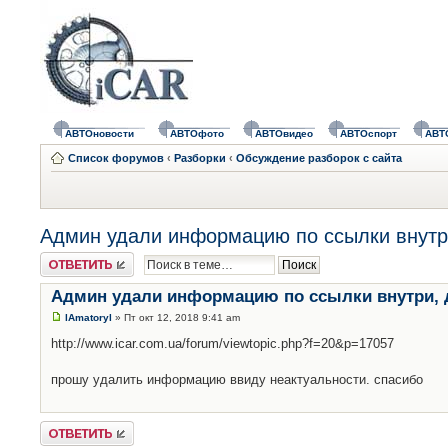
АВТОновости
АВТОфото
АВТОвидео
АВТОспорт
АВТ
Список форумов
‹
Разборки
‹
Обсуждение разборок с сайта
Админ удали информацию по ссылки внутри
Ответить
Админ удали информацию по ссылки внутри, д
lAmatoryl
» Пт окт 12, 2018 9:41 am
http://www.icar.com.ua/forum/viewtopic.php?f=20&p=17057
прошу удалить информацию ввиду неактуальности. спасибо
Ответить