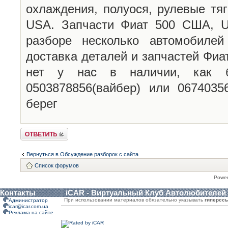
охлаждения, полуося, рулевые тя
USA. Запчасти Фиат 500 США, U
разборе несколько автомобиле
доставка деталей и запчастей Фиа
нет у нас в наличии, как б
0503878856(вайбер) или 0674035
берег
Ответить
Вернуться в Обсуждение разборок с сайта
Список форумов
Powe
Контакты
iCAR - Виртуальный Клуб Автолюбителей
При использовании материалов обязательно указывать
гиперсс
Администратор
icar@icar.com.ua
Реклама на сайте