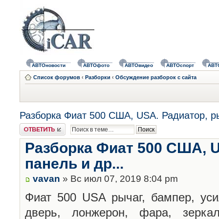
АВТОновости
АВТОфото
АВТОвидео
АВТОспорт
АВТ
Список форумов
‹
Разборки
‹
Обсуждение разборок с сайта
Разборка Фиат 500 США, USA. Радиатор, рыч
Ответить
Разборка Фиат 500 США, U
панель и др...
vavan
» Вс июл 07, 2019 8:04 pm
Фиат 500 USA рычаг, бампер, уси
дверь, лонжерон, фара, зеркал