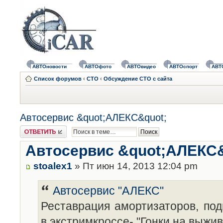
АВТОновости
АВТОфото
АВТОвидео
АВТОспорт
АВТ
Список форумов
‹
СТО
‹
Обсуждение СТО с сайта
Автосервис &quot;АЛЕКС&quot;
Ответить
Автосервис &quot;АЛЕКС&
stoalex1
» Пт июн 14, 2013 12:04 pm
Автосервис "АЛЕКС"
Реставрация амортизаторов, под
в экстримкроссе- "Гонки на выжи