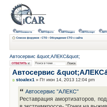
АВТОновости
АВТОфото
АВТОвидео
АВТОспорт
АВТ
Список форумов
‹
СТО
‹
Обсуждение СТО с сайта
Автосервис &quot;АЛЕКС&quot;
Ответить
Автосервис &quot;АЛЕКС&
stoalex1
» Пт июн 14, 2013 12:04 pm
Автосервис "АЛЕКС"
Реставрация амортизаторов, под
в экстримкроссе- "Гонки на выжи