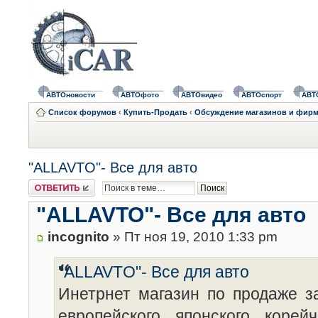
АВТОновости
АВТОфото
АВТОвидео
АВТОспорт
АВТ
Список форумов
‹
Купить-Продать
‹
Обсуждение магазинов и фирм 
"ALLAVTO"- Все для авто
Ответить
"ALLAVTO"- Все для авто
incognito
» Пт ноя 19, 2010 1:33 pm
"ALLAVTO"- Все для авто
Инетрнет магазин по продаже з
европейского, японского, корейч