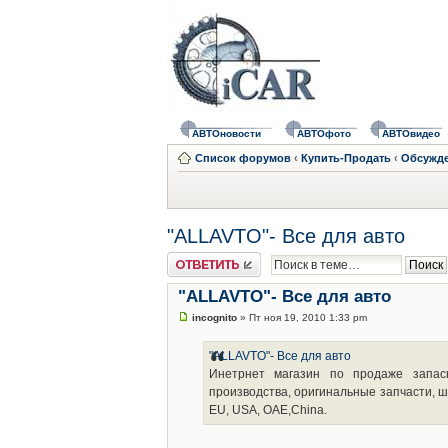
АВТОновости
АВТОфото
АВТОвидео
Список форумов
‹
Купить-Продать
‹
Обсужде
"ALLAVTO"- Все для авто
Ответить
"ALLAVTO"- Все для авто
incognito
» Пт ноя 19, 2010 1:33 pm
"ALLAVTO"- Все для авто
Инетрнет магазин по продаже запасны
производства, оригинальные запчасти, ш
EU, USA, OAE,China.