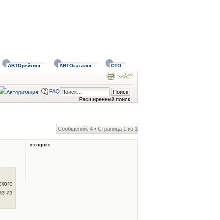
АВТОрейтинг
АВТОкаталог
СТО
FAQ
Расширенный поиск
Сообщений: 4 • Страница
1
из
1
incognito
кого
аз из