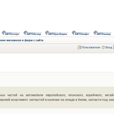
АВТОспорт
АВТОбазар
АВТОразборки
АВТОинфо
АВТОюмор
ние магазинов и фирм с сайта
Пользователи
Вход
х частей на автомобили европейского, японского, корейчкого, китайс
ирокий асортимент запчастей в наличии на складе в Киеве, запчасти под зак