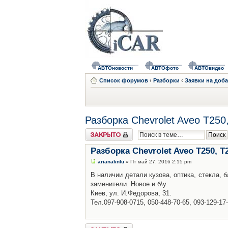
АВТОновости
АВТОфото
АВТОвидео
Список форумов
‹
Разборки
‹
Заявки на доб
Разборка Chevrolet Aveo T250
Закрыто
Разборка Chevrolet Aveo T250, T
arianaknlu
» Пт май 27, 2016 2:15 pm
В наличии детали кузова, оптика, стекла, 
заменители. Новое и б\у.
Киев, ул. И.Федорова, 31.
Тел.097-908-0715, 050-448-70-65, 093-129-17
Закрыто