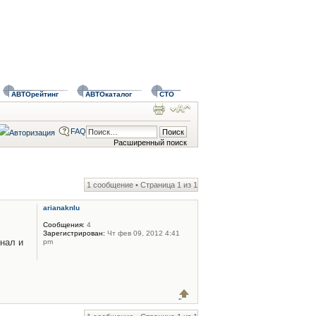
АВТОрейтинг
АВТОкаталог
СТО
FAQ
Расширенный поиск
1 сообщение • Страница
1
из
1
arianaknlu
Сообщения:
4
Зарегистрирован:
Чт фев 09, 2012 4:41
инал и
pm