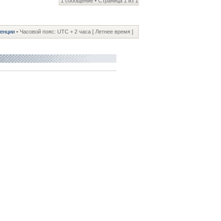
1 сообщение • Страница
1
из
1
ренции
• Часовой пояс: UTC + 2 часа [ Летнее время ]