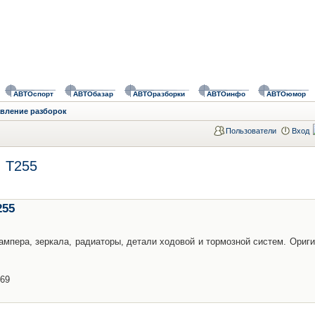
АВТОспорт
АВТОбазар
АВТОразборки
АВТОинфо
АВТОюмор
авление разборок
Пользователи
Вход
, T255
255
бампера, зеркала, радиаторы, детали ходовой и тормозной систем. Ориг
-69