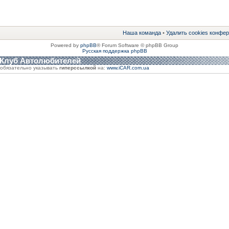
Наша команда
•
Удалить cookies конфе
Powered by
phpBB
® Forum Software © phpBB Group
Русская поддержка phpBB
 Клуб Автолюбителей
обязательно указывать
гиперссылкой
на:
www.iCAR.com.ua