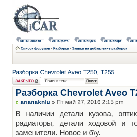
АВТОновости
АВТОфото
АВТОвидео
АВТОспорт
АВТ
Список форумов
‹
Разборки
‹
Заявки на добавление разборок
Разборка Chevrolet Aveo T250, T255
Закрыто
Разборка Chevrolet Aveo T
arianaknlu
» Пт май 27, 2016 2:15 pm
В наличии детали кузова, оптик
радиаторы, детали ходовой и т
заменители. Новое и б\у.