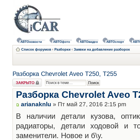
АВТОновости
АВТОфото
АВТОвидео
АВТОспорт
АВТ
Список форумов
‹
Разборки
‹
Заявки на добавление разборок
Разборка Chevrolet Aveo T250, T255
Закрыто
Разборка Chevrolet Aveo T
arianaknlu
» Пт май 27, 2016 2:15 pm
В наличии детали кузова, оптик
радиаторы, детали ходовой и т
заменители. Новое и б\у.