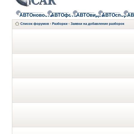
АВТОновости
АВТОфото
АВТОвидео
АВТОспорт
АВ
Список форумов
‹
Разборки
‹
Заявки на добавление разборок