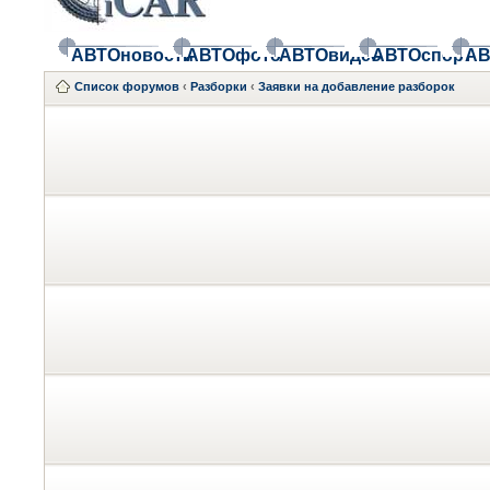
АВТОновости
АВТОфото
АВТОвидео
АВТОспорт
АВ
Список форумов
‹
Разборки
‹
Заявки на добавление разборок