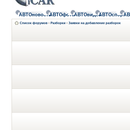
АВТОновости
АВТОфото
АВТОвидео
АВТОспорт
АВ
Список форумов
‹
Разборки
‹
Заявки на добавление разборок