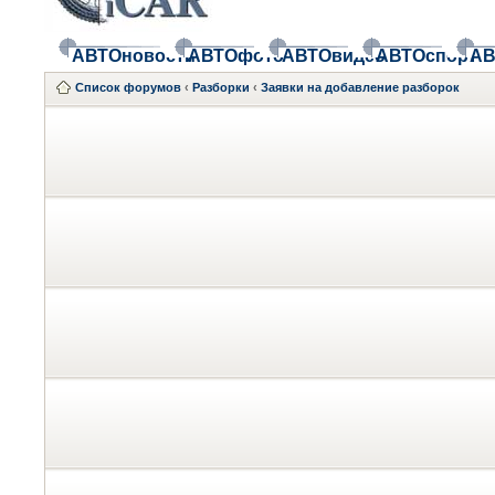
АВТОновости
АВТОфото
АВТОвидео
АВТОспорт
АВ
Список форумов
‹
Разборки
‹
Заявки на добавление разборок