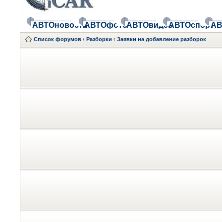
АВТОновости
АВТОфото
АВТОвидео
АВТОспорт
АВ
Список форумов
‹
Разборки
‹
Заявки на добавление разборок