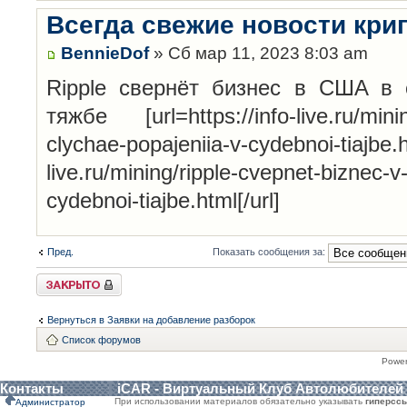
Всегда свежие новости кри
BennieDof
» Сб мар 11, 2023 8:03 am
Ripple cвepнёт бизнec в CШA в 
тяжбe [url=https://info-live.ru/minin
clychae-popajeniia-v-cydebnoi-tiajbe.ht
live.ru/mining/ripple-cvepnet-biznec-v
cydebnoi-tiajbe.html[/url]
Пред.
Показать сообщения за:
Закрыто
Вернуться в Заявки на добавление разборок
Список форумов
Powe
Контакты
iCAR - Виртуальный Клуб Автолюбителей
При использовании материалов обязательно указывать
гиперсс
Администратор