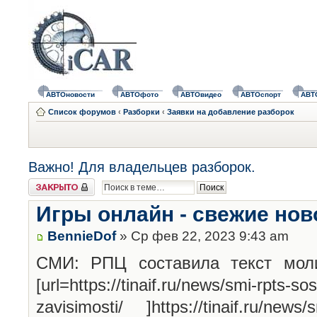
АВТОновости
АВТОфото
АВТОвидео
АВТОспорт
АВТ
Список форумов
‹
Разборки
‹
Заявки на добавление разборок
Важно! Для владельцев разборок.
Закрыто
Игры онлайн - свежие нов
BennieDof
» Ср фев 22, 2023 9:43 am
СМИ: РПЦ составила текст моли
[url=https://tinaif.ru/news/smi-rpts-sos
zavisimosti/ ]https://tinaif.ru/news/s