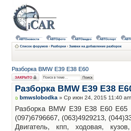
АВТОновости
АВТОфото
АВТОвидео
АВТОспорт
АВТ
Список форумов
‹
Разборки
‹
Заявки на добавление разборок
Разборка BMW E39 E38 E60
Закрыто
Разборка BMW E39 E38 E6
bmwslobodka
» Ср июн 24, 2015 11:40 a
Разборка BMW E39 E38 E60 E65 г.
(097)6796667, (063)4929213, (044)3
Двигатель, кпп, ходовая, кузов