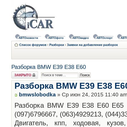
АВТОновости
АВТОфото
АВТОвидео
АВТОспорт
АВТ
Список форумов
‹
Разборки
‹
Заявки на добавление разборок
Разборка BMW E39 E38 E60
Закрыто
Разборка BMW E39 E38 E6
bmwslobodka
» Ср июн 24, 2015 11:40 a
Разборка BMW E39 E38 E60 E65 г.
(097)6796667, (063)4929213, (044)3
Двигатель, кпп, ходовая, кузов