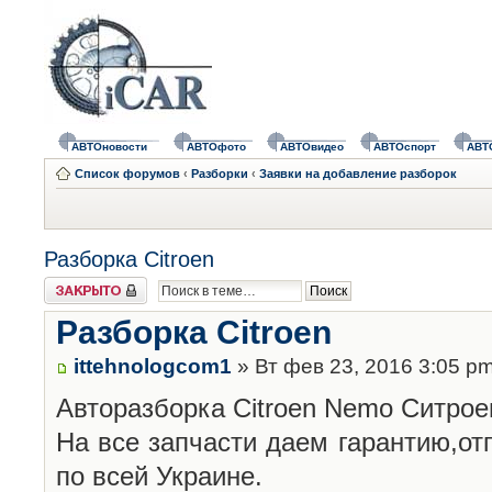
АВТОновости
АВТОфото
АВТОвидео
АВТОспорт
АВТ
Список форумов
‹
Разборки
‹
Заявки на добавление разборок
Разборка Citroen
Закрыто
Разборка Citroen
ittehnologcom1
» Вт фев 23, 2016 3:05 p
Авторазборка Citroen Nemo Ситрое
На все запчасти даем гарантию,о
по всей Украине.