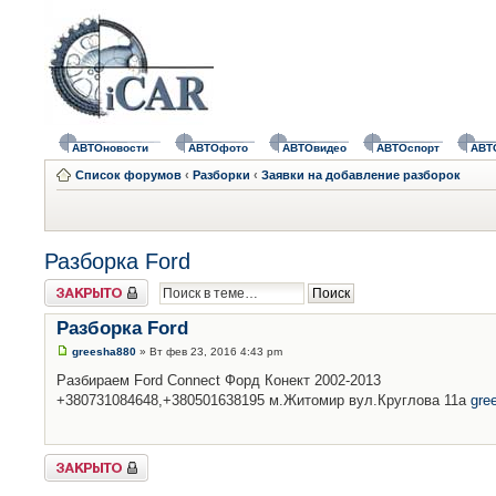
АВТОновости
АВТОфото
АВТОвидео
АВТОспорт
АВТ
Список форумов
‹
Разборки
‹
Заявки на добавление разборок
Разборка Ford
Закрыто
Разборка Ford
greesha880
» Вт фев 23, 2016 4:43 pm
Разбираем Ford Connect Форд Конект 2002-2013
+380731084648,+380501638195 м.Житомир вул.Круглова 11а
gre
Закрыто