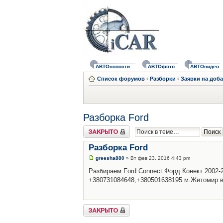
АВТОновости
АВТОфото
АВТОвидео
Список форумов
‹
Разборки
‹
Заявки на доб
Разборка Ford
Закрыто
Разборка Ford
greesha880
» Вт фев 23, 2016 4:43 pm
Разбираем Ford Connect Форд Конект 2002-
+380731084648,+380501638195 м.Житомир 
Закрыто