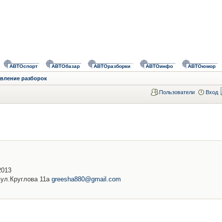
АВТОспорт
АВТОбазар
АВТОразборки
АВТОинфо
АВТОюмор
авление разборок
Пользователи
Вход
2013
вул.Круглова 11а
greesha880@gmail.com