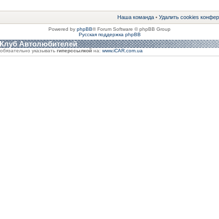
Наша команда
•
Удалить cookies конфе
Powered by
phpBB
® Forum Software © phpBB Group
Русская поддержка phpBB
 Клуб Автолюбителей
обязательно указывать
гиперссылкой
на:
www.iCAR.com.ua