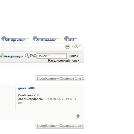
АВТОрейтинг
АВТОкаталог
СТО
FAQ
Расширенный поиск
1 сообщение • Страница
1
из
1
greesha880
Сообщения:
11
Зарегистрирован:
Вт фев 23, 2016 4:31
pm
1 сообщение • Страница
1
из
1