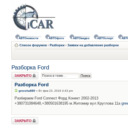
АВТОновости
АВТОфото
АВТОвидео
АВТОспорт
АВТ
Список форумов
‹
Разборки
‹
Заявки на добавление разборок
Разборка Ford
Закрыто
Разборка Ford
greesha880
» Вт фев 23, 2016 4:43 pm
Разбираем Ford Connect Форд Конект 2002-2013
+380731084648,+380501638195 м.Житомир вул.Круглова 11а
gre
Закрыто