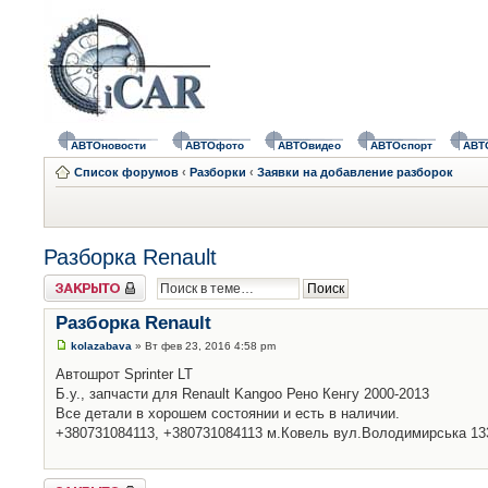
АВТОновости
АВТОфото
АВТОвидео
АВТОспорт
АВТ
Список форумов
‹
Разборки
‹
Заявки на добавление разборок
Разборка Renault
Закрыто
Разборка Renault
kolazabava
» Вт фев 23, 2016 4:58 pm
Автошрот Sprinter LT
Б.у., запчасти для Renault Kangoo Рено Кенгу 2000-2013
Все детали в хорошем состоянии и есть в наличии.
+380731084113, +380731084113 м.Ковель вул.Володимирська 13
Закрыто