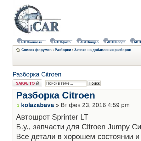
АВТОновости
АВТОфото
АВТОвидео
АВТОспорт
АВТ
Список форумов
‹
Разборки
‹
Заявки на добавление разборок
Разборка Citroen
Закрыто
Разборка Citroen
kolazabava
» Вт фев 23, 2016 4:59 pm
Автошрот Sprinter LT
Б.у., запчасти для Citroen Jumpy 
Все детали в хорошем состоянии и 