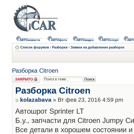
АВТОновости
АВТОфото
АВТОвидео
АВТОспорт
АВТ
Список форумов
‹
Разборки
‹
Заявки на добавление разборок
Разборка Citroen
Закрыто
Разборка Citroen
kolazabava
» Вт фев 23, 2016 4:59 pm
Автошрот Sprinter LT
Б.у., запчасти для Citroen Jumpy 
Все детали в хорошем состоянии и 