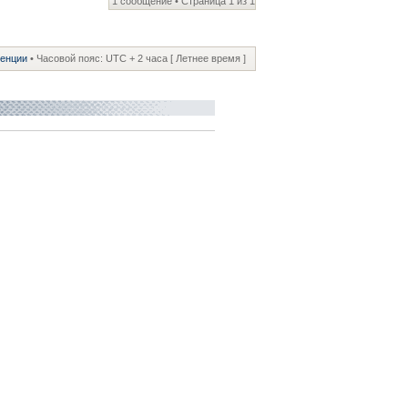
1 сообщение • Страница
1
из
1
ренции
• Часовой пояс: UTC + 2 часа [ Летнее время ]