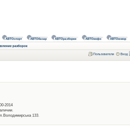
АВТОспорт
АВТОбазар
АВТОразборки
АВТОинфо
АВТОюмор
авление разборок
Пользователи
Вход
000-2014
аличии.
ул.Володимирська 133.