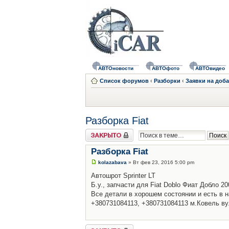
АВТОновости
АВТОфото
АВТОвидео
Список форумов
‹
Разборки
‹
Заявки на доб
Разборка Fiat
Закрыто
Разборка Fiat
kolazabava
» Вт фев 23, 2016 5:00 pm
Автошрот Sprinter LT
Б.у., запчасти для Fiat Doblo Фиат Добло 2
Все детали в хорошем состоянии и есть в н
+380731084113, +380731084113 м.Ковель в
Закрыто