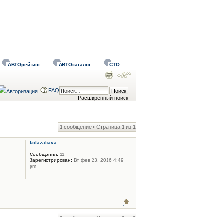
АВТОрейтинг
АВТОкаталог
СТО
FAQ
Расширенный поиск
1 сообщение • Страница
1
из
1
kolazabava
Сообщения:
11
Зарегистрирован:
Вт фев 23, 2016 4:49
pm