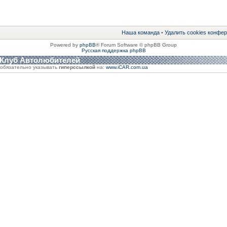
Наша команда
•
Удалить cookies конфе
Powered by
phpBB
® Forum Software © phpBB Group
Русская поддержка phpBB
 Клуб Автолюбителей
обязательно указывать
гиперссылкой
на:
www.iCAR.com.ua