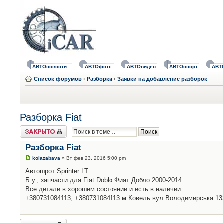
АВТОновости
АВТОфото
АВТОвидео
АВТОспорт
АВТ
Список форумов
‹
Разборки
‹
Заявки на добавление разборок
Разборка Fiat
Закрыто
Разборка Fiat
kolazabava
» Вт фев 23, 2016 5:00 pm
Автошрот Sprinter LT
Б.у., запчасти для Fiat Doblo Фиат Добло 2000-2014
Все детали в хорошем состоянии и есть в наличии.
+380731084113, +380731084113 м.Ковель вул.Володимирська 13
Закрыто