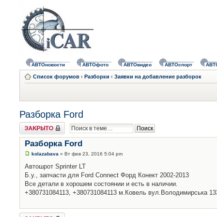
АВТОновости
АВТОфото
АВТОвидео
АВТОспорт
АВТ
Список форумов
‹
Разборки
‹
Заявки на добавление разборок
Разборка Ford
Закрыто
Разборка Ford
kolazabava
» Вт фев 23, 2016 5:04 pm
Автошрот Sprinter LT
Б.у., запчасти для Ford Connect Форд Конект 2002-2013
Все детали в хорошем состоянии и есть в наличии.
+380731084113, +380731084113 м.Ковель вул.Володимирська 13
Закрыто