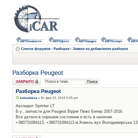
АВТОновости
АВТОфото
АВТОвидео
АВТОспорт
АВТ
Список форумов
‹
Разборки
‹
Заявки на добавление разборок
Разборка Peugeot
Закрыто
Разборка Peugeot
kolazabava
» Вт фев 23, 2016 5:05 pm
Автошрот Sprinter LT
Б.у., запчасти для Peugeot Bipper Пежо Бипер 2007-2016
Все детали в хорошем состоянии и есть в наличии.
+380731084113, +380731084113 м.Ковель вул.Володимирська 13
Закрыто