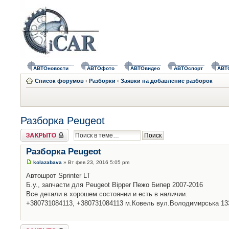
АВТОновости
АВТОфото
АВТОвидео
АВТОспорт
АВТ
Список форумов
‹
Разборки
‹
Заявки на добавление разборок
Разборка Peugeot
Закрыто
Разборка Peugeot
kolazabava
» Вт фев 23, 2016 5:05 pm
Автошрот Sprinter LT
Б.у., запчасти для Peugeot Bipper Пежо Бипер 2007-2016
Все детали в хорошем состоянии и есть в наличии.
+380731084113, +380731084113 м.Ковель вул.Володимирська 13
Закрыто