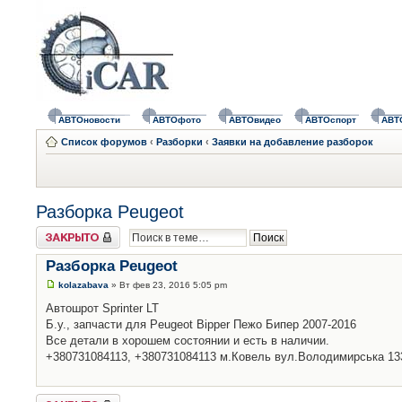
АВТОновости
АВТОфото
АВТОвидео
АВТОспорт
АВТ
Список форумов
‹
Разборки
‹
Заявки на добавление разборок
Разборка Peugeot
Закрыто
Разборка Peugeot
kolazabava
» Вт фев 23, 2016 5:05 pm
Автошрот Sprinter LT
Б.у., запчасти для Peugeot Bipper Пежо Бипер 2007-2016
Все детали в хорошем состоянии и есть в наличии.
+380731084113, +380731084113 м.Ковель вул.Володимирська 13
Закрыто