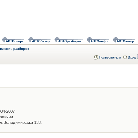
АВТОспорт
АВТОбазар
АВТОразборки
АВТОинфо
АВТОюмор
авление разборок
Пользователи
Вход
004-2007
аличии.
ул.Володимирська 133.