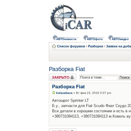
АВТОновости
АВТОфото
АВТОвидео
Список форумов
‹
Разборки
‹
Заявки на доб
Разборка Fiat
Закрыто
Разборка Fiat
kolazabava
» Вт фев 23, 2016 5:07 pm
Автошрот Sprinter LT
Б.у., запчасти для Fiat Scudo Фиат Скудо 2
Все детали в хорошем состоянии и есть в н
+380731084113, +380731084113 м.Ковель в
Закрыто