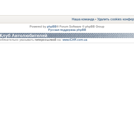
Наша команда
•
Удалить cookies конфе
Powered by
phpBB
® Forum Software © phpBB Group
Русская поддержка phpBB
 Клуб Автолюбителей
обязательно указывать
гиперссылкой
на:
www.iCAR.com.ua