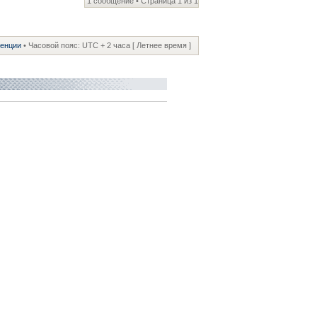
1 сообщение • Страница
1
из
1
ренции
• Часовой пояс: UTC + 2 часа [ Летнее время ]