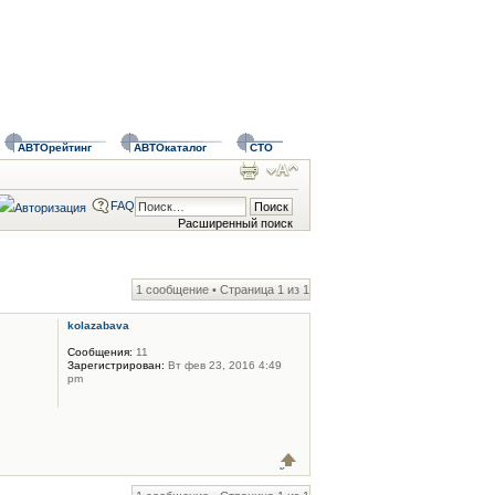
АВТОрейтинг
АВТОкаталог
СТО
FAQ
Расширенный поиск
1 сообщение • Страница
1
из
1
kolazabava
Сообщения:
11
Зарегистрирован:
Вт фев 23, 2016 4:49
pm