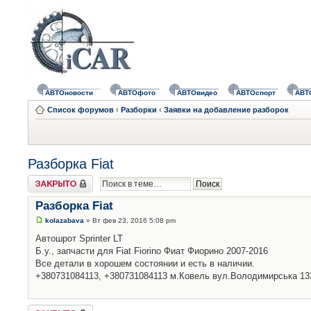
АВТОновости
АВТОфото
АВТОвидео
АВТОспорт
АВТ
Список форумов
‹
Разборки
‹
Заявки на добавление разборок
Разборка Fiat
Закрыто
Разборка Fiat
kolazabava
» Вт фев 23, 2016 5:08 pm
Автошрот Sprinter LT
Б.у., запчасти для Fiat Fiorino Фиат Фиорино 2007-2016
Все детали в хорошем состоянии и есть в наличии.
+380731084113, +380731084113 м.Ковель вул.Володимирська 13
Закрыто