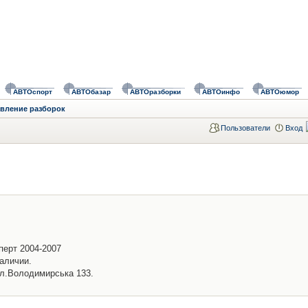
АВТОспорт
АВТОбазар
АВТОразборки
АВТОинфо
АВТОюмор
авление разборок
Пользователи
Вход
перт 2004-2007
аличии.
ул.Володимирська 133.