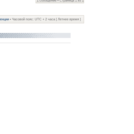
1 сообщение • Страница
1
из
1
ренции
• Часовой пояс: UTC + 2 часа [ Летнее время ]