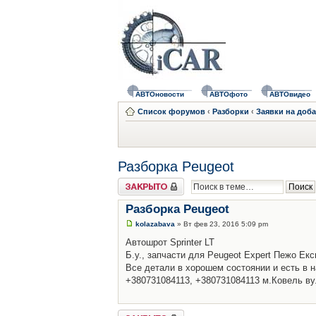
АВТОновости
АВТОфото
АВТОвидео
Список форумов
‹
Разборки
‹
Заявки на доб
Разборка Peugeot
Закрыто
Разборка Peugeot
kolazabava
» Вт фев 23, 2016 5:09 pm
Автошрот Sprinter LT
Б.у., запчасти для Peugeot Expert Пежо Екс
Все детали в хорошем состоянии и есть в н
+380731084113, +380731084113 м.Ковель в
Закрыто