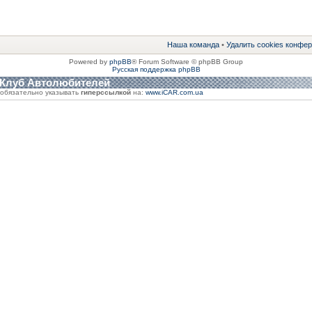
Наша команда
•
Удалить cookies конфе
Powered by
phpBB
® Forum Software © phpBB Group
Русская поддержка phpBB
 Клуб Автолюбителей
обязательно указывать
гиперссылкой
на:
www.iCAR.com.ua