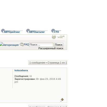
АВТОрейтинг
АВТОкаталог
СТО
FAQ
Расширенный поиск
1 сообщение • Страница
1
из
1
kolazabava
Сообщения:
11
Зарегистрирован:
Вт фев 23, 2016 4:49
pm