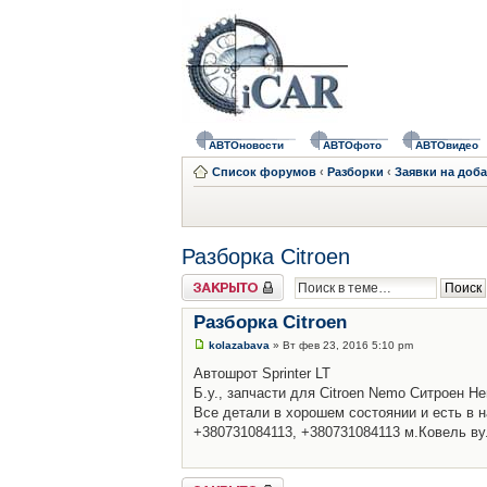
АВТОновости
АВТОфото
АВТОвидео
Список форумов
‹
Разборки
‹
Заявки на доб
Разборка Citroen
Закрыто
Разборка Citroen
kolazabava
» Вт фев 23, 2016 5:10 pm
Автошрот Sprinter LT
Б.у., запчасти для Citroen Nemo Ситроен Н
Все детали в хорошем состоянии и есть в н
+380731084113, +380731084113 м.Ковель в
Закрыто