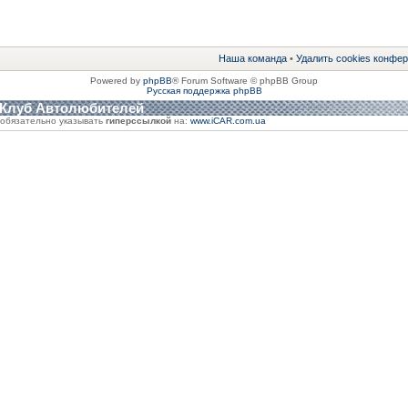
Наша команда
•
Удалить cookies конфе
Powered by
phpBB
® Forum Software © phpBB Group
Русская поддержка phpBB
 Клуб Автолюбителей
обязательно указывать
гиперссылкой
на:
www.iCAR.com.ua