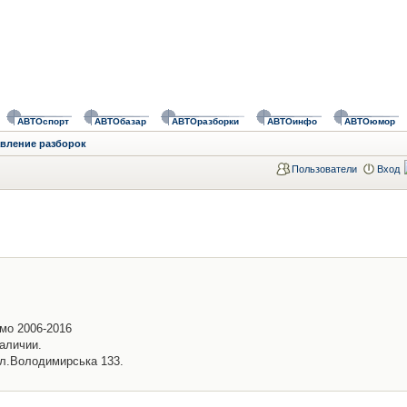
АВТОспорт
АВТОбазар
АВТОразборки
АВТОинфо
АВТОюмор
авление разборок
Пользователи
Вход
емо 2006-2016
аличии.
ул.Володимирська 133.