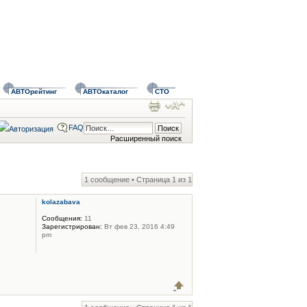
АВТОрейтинг
АВТОкаталог
СТО
FAQ
Расширенный поиск
1 сообщение • Страница
1
из
1
kolazabava
Сообщения:
11
Зарегистрирован:
Вт фев 23, 2016 4:49
pm