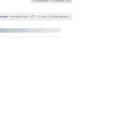
1 сообщение • Страница
1
из
1
ренции
• Часовой пояс: UTC + 2 часа [ Летнее время ]