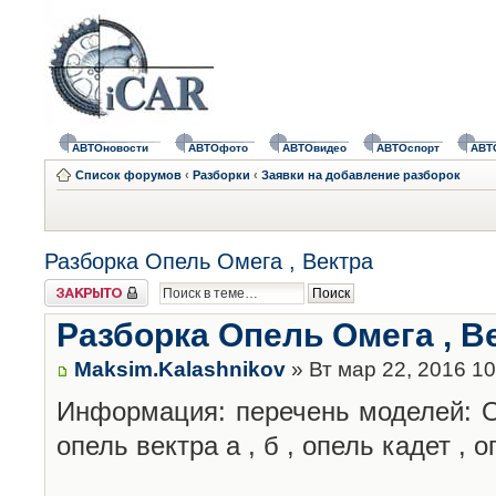
АВТОновости
АВТОфото
АВТОвидео
АВТОспорт
АВТ
Список форумов
‹
Разборки
‹
Заявки на добавление разборок
Разборка Опель Омега , Вектра
Закрыто
Разборка Опель Омега , В
Maksim.Kalashnikov
» Вт мар 22, 2016 1
Информация: перечень моделей: Оп
опель вектра а , б , опель кадет , 