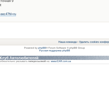
сточная 9
М
 eec4?hl=ru
Наша команда
•
Удалить cookies конфе
Powered by
phpBB
® Forum Software © phpBB Group
Русская поддержка phpBB
 Клуб Автолюбителей
обязательно указывать
гиперссылкой
на:
www.iCAR.com.ua