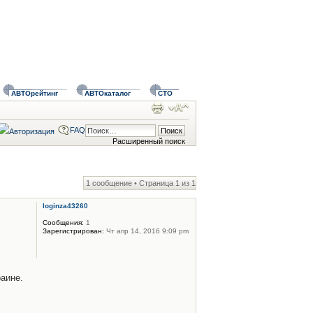
АВТОрейтинг
АВТОкаталог
СТО
FAQ
Расширенный поиск
1 сообщение • Страница
1
из
1
loginza43260
Сообщения:
1
Зарегистрирован:
Чт апр 14, 2016 9:09 pm
аине.