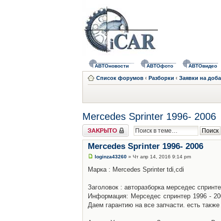
АВТОновости
АВТОфото
АВТОвидео
Список форумов
‹
Разборки
‹
Заявки на доб
Mercedes Sprinter 1996- 2006
Закрыто
Mercedes Sprinter 1996- 2006
loginza43260
» Чт апр 14, 2016 9:14 pm
Марка : Mercedes Sprinter tdi,cdi
Заголовок : авторазборка мерседес спринте
Информация: Мерседес спринтер 1996 - 200
Даем гарантию на все запчасти. есть также