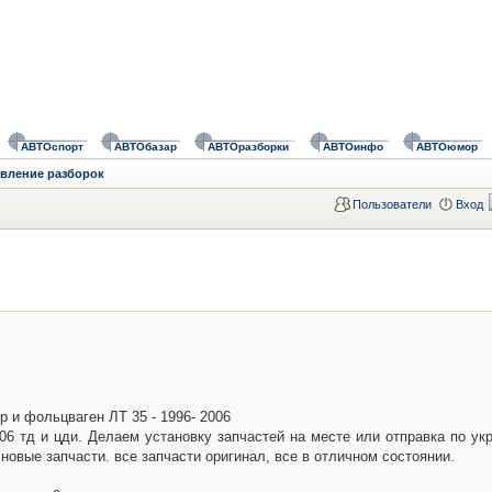
АВТОспорт
АВТОбазар
АВТОразборки
АВТОинфо
АВТОюмор
авление разборок
Пользователи
Вход
р и фольцваген ЛТ 35 - 1996- 2006
6 тд и цди. Делаем установку запчастей на месте или отправка по укр
 новые запчасти. все запчасти оригинал, все в отличном состоянии.