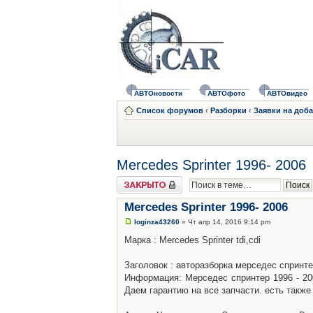
АВТОновости
АВТОфото
АВТОвидео
Список форумов
‹
Разборки
‹
Заявки на доб
Mercedes Sprinter 1996- 2006
Закрыто
Mercedes Sprinter 1996- 2006
loginza43260
» Чт апр 14, 2016 9:14 pm
Марка : Mercedes Sprinter tdi,cdi
Заголовок : авторазборка мерседес спринте
Информация: Мерседес спринтер 1996 - 200
Даем гарантию на все запчасти. есть также