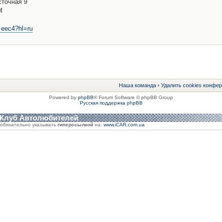
сточная 9
М
 eec4?hl=ru
Наша команда
•
Удалить cookies конфе
Powered by
phpBB
® Forum Software © phpBB Group
Русская поддержка phpBB
 Клуб Автолюбителей
обязательно указывать
гиперссылкой
на:
www.iCAR.com.ua