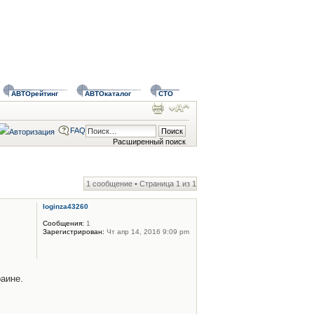
АВТОрейтинг
АВТОкаталог
СТО
FAQ
Расширенный поиск
1 сообщение • Страница
1
из
1
loginza43260
Сообщения:
1
Зарегистрирован:
Чт апр 14, 2016 9:09 pm
аине.