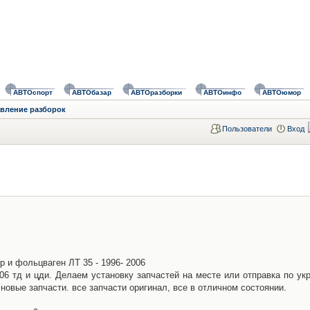
АВТОспорт
АВТОбазар
АВТОразборки
АВТОинфо
АВТОюмор
авление разборок
Пользователи
Вход
р и фольцваген ЛТ 35 - 1996- 2006
6 тд и цди. Делаем установку запчастей на месте или отправка по укр
 новые запчасти. все запчасти оригинал, все в отличном состоянии.