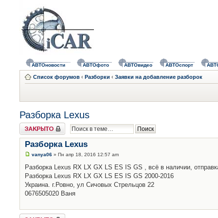
АВТОновости
АВТОфото
АВТОвидео
АВТОспорт
АВТ
Список форумов
‹
Разборки
‹
Заявки на добавление разборок
Разборка Lexus
Закрыто
Разборка Lexus
vanya06
» Пн апр 18, 2016 12:57 am
Разборка Lexus RX LX GX LS ES IS GS , всё в наличии, отправка
Разборка Lexus RX LX GX LS ES IS GS 2000-2016
Украина. г.Ровно, ул Сичовых Стрельцов 22
0676505020 Ваня
Закрыто