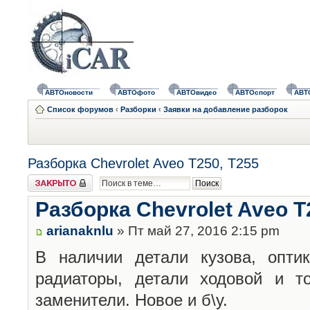
АВТОновости
АВТОфото
АВТОвидео
АВТОспорт
АВТ
Список форумов
‹
Разборки
‹
Заявки на добавление разборок
Разборка Chevrolet Aveo T250, T255
Закрыто
Разборка Chevrolet Aveo T
arianaknlu
» Пт май 27, 2016 2:15 pm
В наличии детали кузова, оптик
радиаторы, детали ходовой и т
заменители. Новое и б\у.