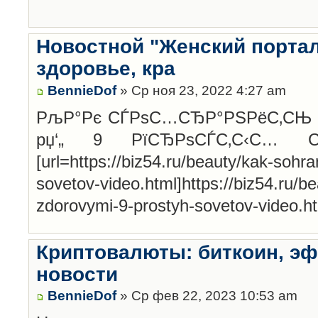
Новостной "Женский портал
здоровье, кра
BennieDof
» Ср ноя 23, 2022 4:27 am
РљР°Рє СЃРѕС…СЂР°РЅРёС‚СЊ Р·
рџ‘„ 9 РїСЂРѕСЃС‚С‹С… СЃР
[url=https://biz54.ru/beauty/kak-sohr
sovetov-video.html]https://biz54.ru/b
zdorovymi-9-prostyh-sovetov-video.htm
Криптовалюты: биткоин, эф
новости
BennieDof
» Ср фев 22, 2023 10:53 am