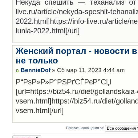
Некуда спешить — теханализ от 24
live.ru/article/nekyda-speshit-tehanali
2022.html]https://info-live.ru/article/
iunia-2022.html[/url]
Женский портал - новости 
не только
BennieDof
» Сб мар 11, 2023 4:44 am
Р“РѕР»Р»Р°РЅРґСЃР
[url=https://biz54.ru/diet/gollandskai
vsem.html]https://biz54.ru/diet/gollan
vsem.html[/url]
Показать сообщения за:
Закрыто