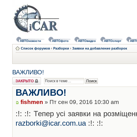
АВТОновости
АВТОфото
АВТОвидео
АВТОспорт
АВТ
Список форумов
‹
Разборки
‹
Заявки на добавление разборок
ВАЖЛИВО!
Закрыто
ВАЖЛИВО!
fishmen
» Пт сен 09, 2016 10:30 am
:!: :!: Тепер усі заявки на розміщ
razborki@icar.com.ua
:!: :!: