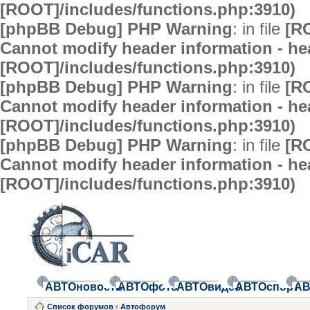
[ROOT]/includes/functions.php:3910)
[phpBB Debug] PHP Warning
: in file
[R
Cannot modify header information - hea
[ROOT]/includes/functions.php:3910)
[phpBB Debug] PHP Warning
: in file
[R
Cannot modify header information - hea
[ROOT]/includes/functions.php:3910)
[phpBB Debug] PHP Warning
: in file
[R
Cannot modify header information - hea
[ROOT]/includes/functions.php:3910)
АВТОновости
АВТОфото
АВТОвидео
АВТОспорт
АВ
Список форумов
‹
Автофорум